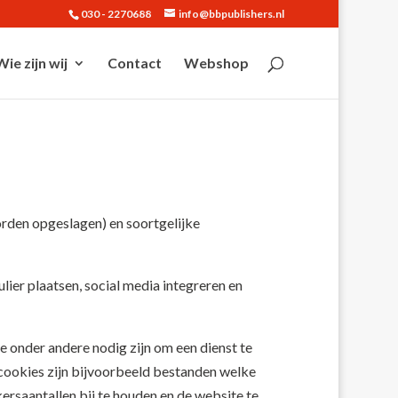
030 - 2270688
info@bbpublishers.nl
Wie zijn wij
Contact
Webshop
rden opgeslagen) en soortgelijke
ier plaatsen, social media integreren en
 onder andere nodig zijn om een dienst te
 cookies zijn bijvoorbeeld bestanden welke
rsaantallen bij te houden en de website te