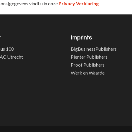
ons)gegevens vindt u in onze
Privacy Verklaring
.
t
Imprints
us 108
BigBusinessPublishers
AC Utrecht
Pienter Publishers
Proof Publishers
Werk en Waarde