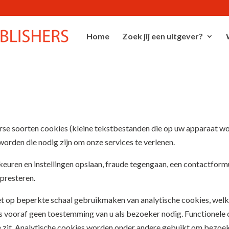
Home
Zoek jij een uitgever?
se soorten cookies (kleine tekstbestanden die op uw apparaat wo
rden die nodig zijn om onze services te verlenen.
uren en instellingen opslaan, fraude tegengaan, een contactformul
 presteren.
et op beperkte schaal gebruikmaken van analytische cookies, welke
rs vooraf geen toestemming van u als bezoeker nodig. Functionele
e zit. Analytische cookies worden onder andere gebuikt om bezoeke