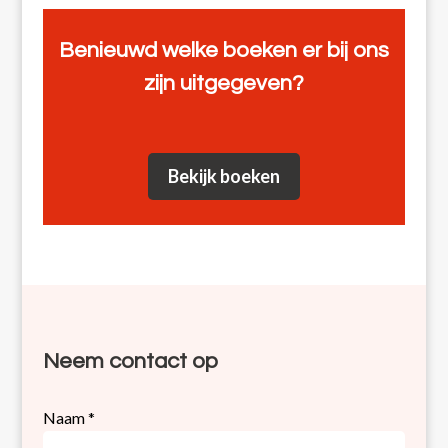
Benieuwd welke boeken er bij ons
zijn uitgegeven?
Bekijk boeken
Neem contact op
Contact
Naam
*