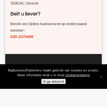
3500 AC Utrecht
Belt u liever?
Bereik ons tijdens kantooruren op onderstaand
nummer:
030-2270688
Bezoek
BigBusinessPublishers maakt gebruik van cookies en scripts.
Meer informatie vindt u in onze
cookieverklaring
Kanaalweg 22b
Ik ga akkoord
3526 KM Utrecht
(Gratis parkeren voor de deur, ook uitstekend te
bereiken per OV-fiets vanaf Utrecht CS)
Het kantoor is vanwege een trap niet toegankelijk