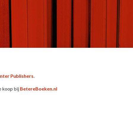
nter Publishers
.
e koop bij
BetereBoeken.nl