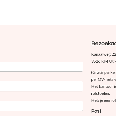
Bezoeka
Kanaalweg 2
3526 KM Utr
(Gratis parke
per OV-fiets 
Het kantoor i
rolstoelen.
Heb je een ro
Post