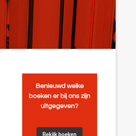
Benieuwd welke
boeken er bij ons zijn
uitgegeven?
Bekijk boeken