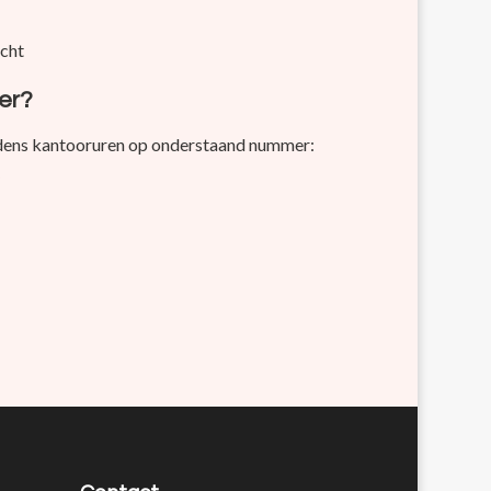
cht
ver?
jdens kantooruren op onderstaand nummer:
8