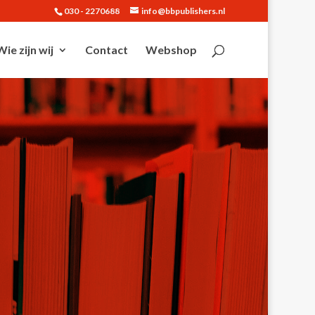
030 - 2270688
info@bbpublishers.nl
Wie zijn wij
Contact
Webshop