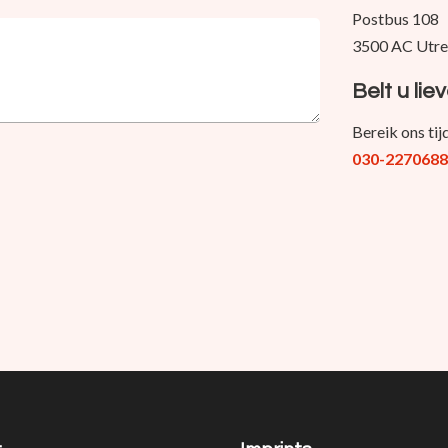
Postbus 108
3500 AC Utre
Belt u lie
Bereik ons ti
030-227068