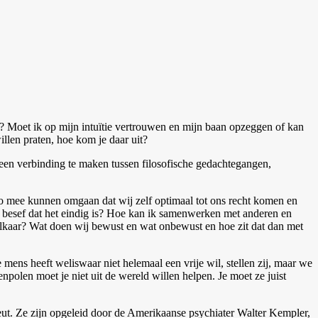
r? Moet ik op mijn intuïtie vertrouwen en mijn baan opzeggen of kan
llen praten, hoe kom je daar uit?
en verbinding te maken tussen filosofische gedachtegangen,
zo mee kunnen omgaan dat wij zelf optimaal tot ons recht komen en
t besef dat het eindig is? Hoe kan ik samenwerken met anderen en
lkaar? Wat doen wij bewust en wat onbewust en hoe zit dat dan met
s heeft weliswaar niet helemaal een vrije wil, stellen zij, maar we
polen moet je niet uit de wereld willen helpen. Je moet ze juist
ut. Ze zijn opgeleid door de Amerikaanse psychiater Walter Kempler,