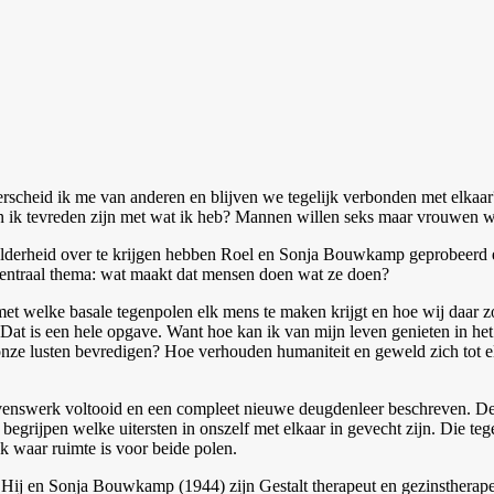
erscheid ik me van anderen en blijven we tegelijk verbonden met elkaa
n ik tevreden zijn met wat ik heb? Mannen willen seks maar vrouwen wi
lderheid over te krijgen hebben Roel en Sonja Bouwkamp geprobeerd e
centraal thema: wat maakt dat mensen doen wat ze doen?
met welke basale tegenpolen elk mens te maken krijgt en hoe wij daar 
Dat is een hele opgave. Want hoe kan ik van mijn leven genieten in he
nze lusten bevredigen? Hoe verhouden humaniteit en geweld zich tot e
swerk voltooid en een compleet nieuwe deugdenleer beschreven. De men
ijpen welke uitersten in onszelf met elkaar in gevecht zijn. Die tegen
 waar ruimte is voor beide polen.
Hij en Sonja Bouwkamp (1944) zijn Gestalt therapeut en gezinstherape