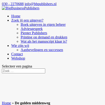
030 - 2270688
info@bbpublishers.nl
Home
Zoek jij een uitgever?
Boek uitgeven in eigen beheer
Adviesgesprek
Pienter Publishers
Printing on demand en drukken
Wat als het manuscript klaar is?
Wie zijn wij
Aanbevelingen en successen
Contact
Webshop
Selecteer een pagina
Home
»
De gulden middenweg