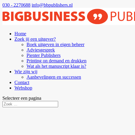
030 - 2270688
info@bbpublishers.nl
Home
Zoek jij een uitgever?
Boek uitgeven in eigen beheer
Adviesgesprek
Pienter Publishers
Printing on demand en drukken
Wat als het manuscript klaar is?
Wie zijn wij
Aanbevelingen en successen
Contact
Webshop
Selecteer een pagina