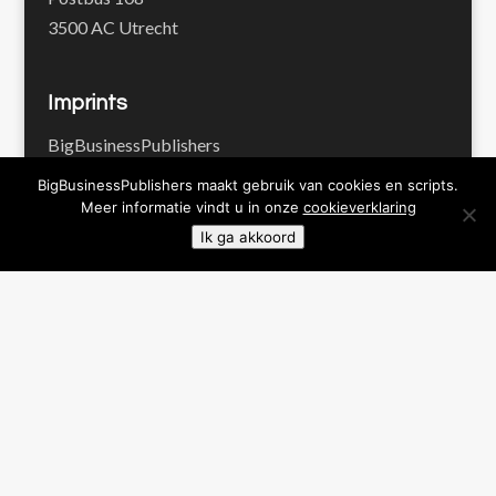
3500 AC Utrecht
Imprints
BigBusinessPublishers
Pienter Publishers
BigBusinessPublishers maakt gebruik van cookies en scripts.
Proof Publishers
Meer informatie vindt u in onze
cookieverklaring
Werk en Waarde
Ik ga akkoord
Contact
+31 30 22 706 88
info@bbpublishers.nl
Facebook