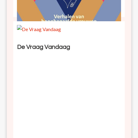
Diep gedacht en intens gevoeld
De Vraag Vandaag