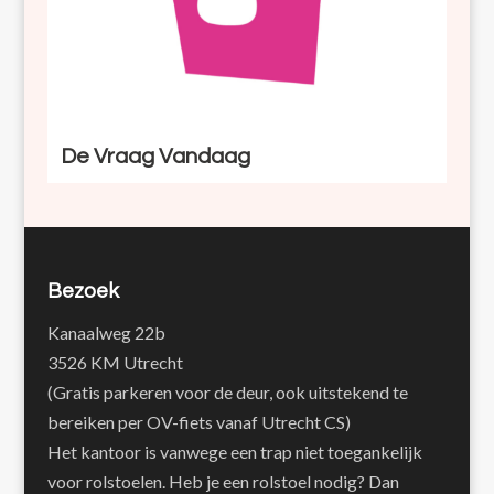
De Vraag Vandaag
Bezoek
Kanaalweg 22b
3526 KM Utrecht
(Gratis parkeren voor de deur, ook uitstekend te
bereiken per OV-fiets vanaf Utrecht CS)
Het kantoor is vanwege een trap niet toegankelijk
voor rolstoelen. Heb je een rolstoel nodig? Dan