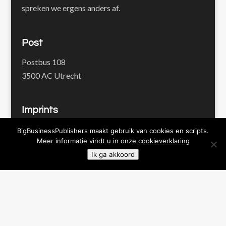
spreken we ergens anders af.
Post
Postbus 108
3500 AC Utrecht
Imprints
BigBusinessPublishers
BigBusinessPublishers maakt gebruik van cookies en scripts.
Meer informatie vindt u in onze
cookieverklaring
Pienter Publishers
Ik ga akkoord
Proof Publishers
Werk en Waarde
Contact
+31 30 22 706 88